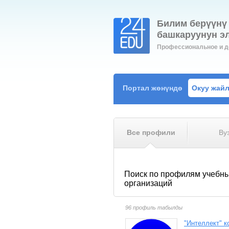
Билим берүүнү
башкаруунун э
Профессиональное и д
Портал жөнүндө
Окуу жай
Все профили
Ву
Поиск по профилям учебн
организаций
96 профиль табылды
"Интеллект" к