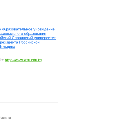
е образовательное учреждение
сионального образования
ийский Славянский университет
Президента Российской
 Ельцина
йт:
https://www.krsu.edu.kg
билета