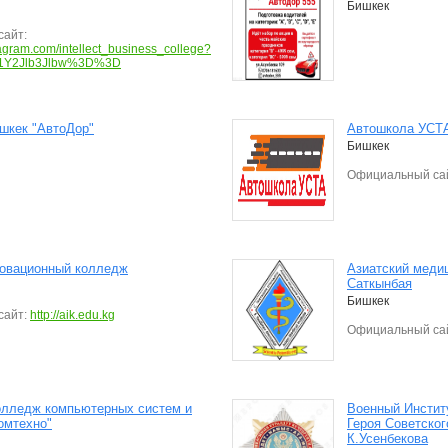
Бишкек
айт:
tagram.com/intellect_business_college?
1Y2Jlb3Jlbw%3D%3D
шкек "АвтоДор"
Автошкола УСТ
Бишкек
Официальный са
новационный колледж
Азиатский медиц
Саткынбая
Бишкек
айт:
http://aik.edu.kg
Официальный са
олледж компьютерных систем и
Военный Инстит
омтехно"
Героя Советског
К.Усенбекова