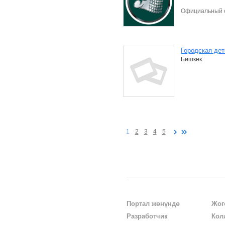
Официальный с
Городская де
Бишкек
1
2
3
4
5
Портал жөнүндө
Жог
Разработчик
Кол