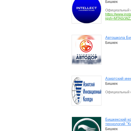
Бишкек
Официальный с
https://www.ins
igsh=MTA0cWZ
Автошкола Би
Бишкек
Азиатский ин
Бишкек
Официальный с
Бишкекский к
технологий "К
Бишкек