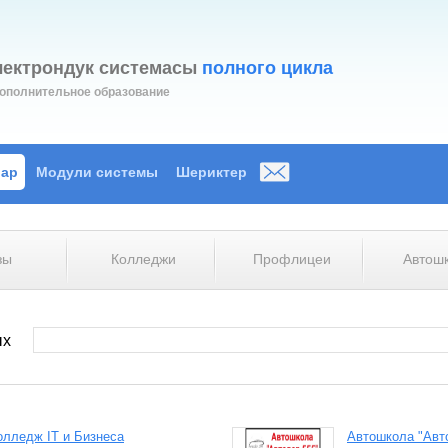
лектрондук системасы
полного цикла
ополнительное образование
лар
Модули системы
Шериктер
зы
Колледжи
Профлицеи
Автош
ых
олледж IT и Бизнеса
Автошкола "Авт