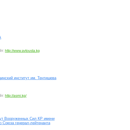
А
йт:
http://www.avtousta.kg
инский институт им. Тентишева
йт:
http://asmi.kg/
ут Вооруженных Сил КР имени
о Союза генерал-лейтенанта