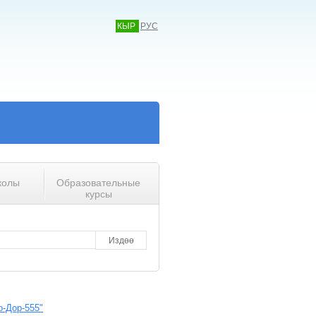
КЫР
РУС
колы
Образовательные
курсы
о-Дор-555"