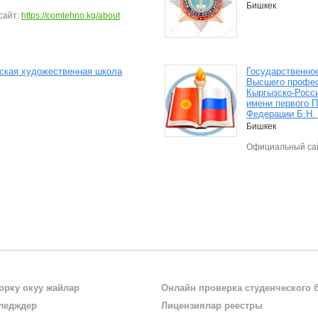
Бишкек
айт:
https://comtehno.kg/about
тская художественная школа
Государственно
Высшего профес
Кыргызско-Росс
имени первого 
Федерации Б.Н.
Бишкек
Официальный са
орку окуу жайлар
Онлайн проверка студенческого 
ледждер
Лицензиялар реестры