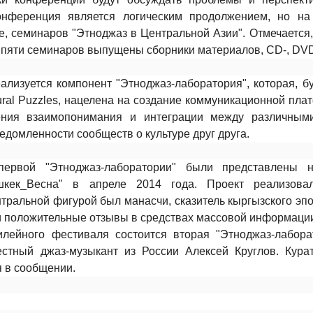
онференция является логическим продолжением, но на
, семинаров "Этноджаз в Центральной Азии". Отмечается, 
 пяти семинаров выпущены сборники материалов, CD-, DVD
лизуется компонент "Этноджаз-лаборатория", которая, б
ural Puzzles, нацелена на создание коммуникационной п
ления взаимопонимания и интеграции между различными
домленности сообществ о культуре друг друга.
 первой "Этноджаз-лаборатории" были представлены 
шкек_Весна" в апреле 2014 года. Проект реализова
тральной фигурой был манасчи, сказитель кыргызского эпо
и положительные отзывы в средствах массовой информации
лейного фестиваля состоится вторая "Этноджаз-лабора
естный джаз-музыкант из России Алексей Круглов. Кура
я в сообщении.