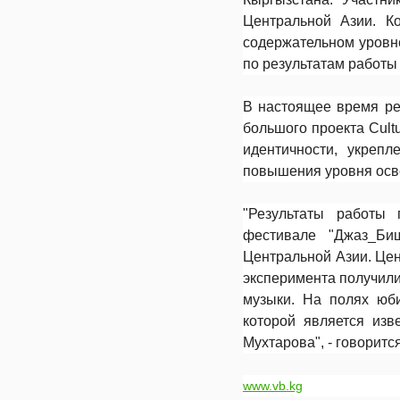
Центральной Азии. К
содержательном уровне
по результатам работы
В настоящее время реа
большого проекта Cult
идентичности, укреп
повышения уровня осве
"Результаты работы
фестивале "Джаз_Би
Центральной Азии. Цен
эксперимента получил
музыки. На полях юби
которой является изв
Мухтарова", - говоритс
www.vb.kg