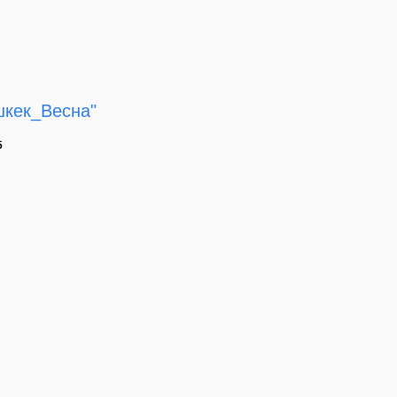
шкек_Весна"
5