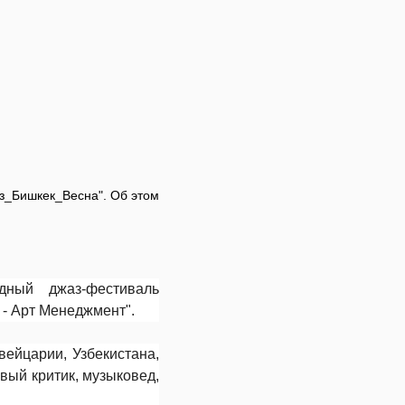
з_Бишкек_Весна". Об этом
ный джаз-фестиваль
- Арт Менеджмент".
вейцарии, Узбекистана,
вый критик, музыковед,