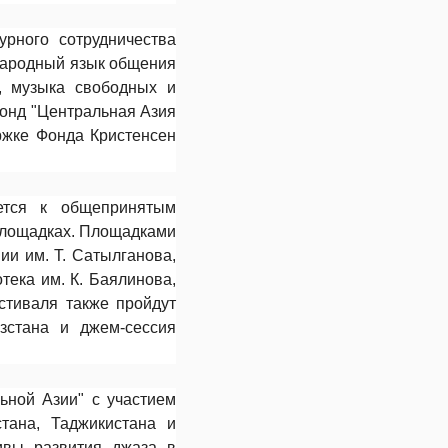
рного сотрудничества
народный язык общения
а, музыка свободных и
фонд "Центральная Азия
ржке Фонда Кристенсен
ется к общепринятым
 площадках. Площадками
и им. Т. Сатылганова,
тека им. К. Баялинова,
стиваля также пройдут
зстана и джем-сессия
ьной Азии" с участием
стана, Таджикистана и
ивы развития джаза в