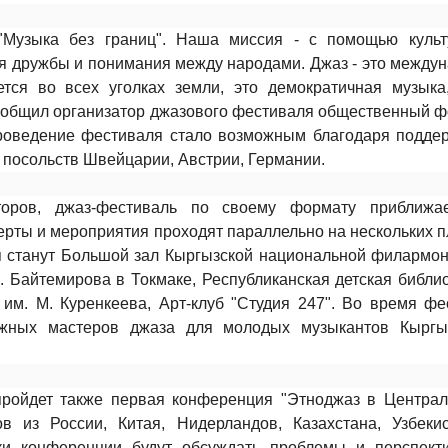
"Музыка без границ". Наша миссия - с помощью культу
мя дружбы и понимания между народами. Джаз - это между
ется во всех уголках земли, это демократичная музык
сообщил организатор джазового фестиваля общественный 
роведение фестиваля стало возможным благодаря подде
, посольств Швейцарии, Австрии, Германии.
торов, джаз-фестиваль по своему формату приближа
церты и мероприятия проходят параллельно на нескольких
 станут Большой зал Кыргызской национальной филармони
. Байтемирова в Токмаке, Республиканская детская библио
им. М. Куренкеева, Арт-клуб "Студия 247". Во время фе
ежных мастеров джаза для молодых музыкантов Кыргы
ройдет также первая конференция "Этноджаз в Централ
в из России, Китая, Нидерландов, Казахстана, Узбеки
ики конференции будут обсуждать проблемы и перспект