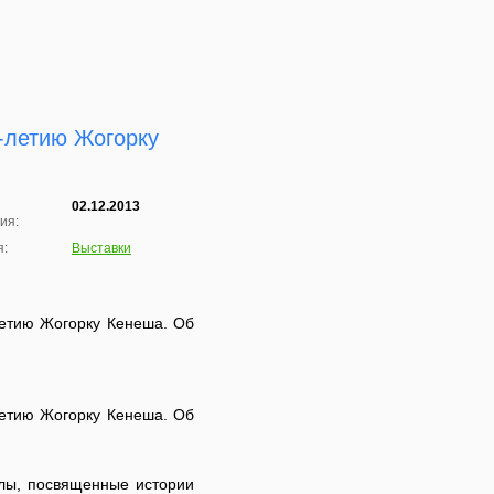
-летию Жогорку
02.12.2013
ия:
я:
Выставки
летию Жогорку Кенеша. Об
летию Жогорку Кенеша. Об
алы, посвященные истории